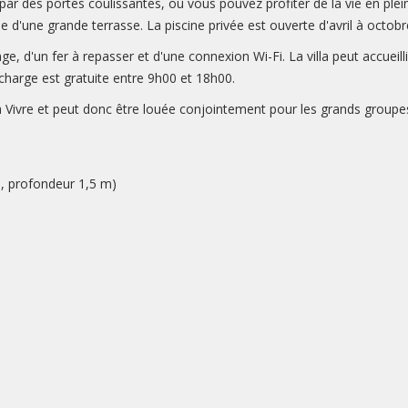
 par des portes coulissantes, où vous pouvez profiter de la vie en ple
se d'une grande terrasse. La piscine privée est ouverte d'avril à octobr
nge, d'un fer à repasser et d'une connexion Wi-Fi. La villa peut accuei
echarge est gratuite entre 9h00 et 18h00.
illa Vivre et peut donc être louée conjointement pour les grands group
m, profondeur 1,5 m)