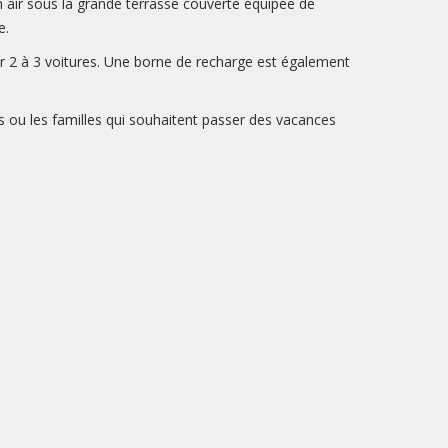
in air sous la grande terrasse couverte équipée de
e.
llir 2 à 3 voitures. Une borne de recharge est également
es ou les familles qui souhaitent passer des vacances