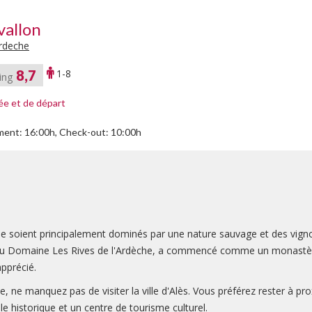
vallon
rdeche
8,7
1-8
ing
vée et de départ
ment: 16:00h, Check-out: 10:00h
he soient principalement dominés par une nature sauvage et des vign
d du Domaine Les Rives de l'Ardèche, a commencé comme un monastère
apprécié.
 ne manquez pas de visiter la ville d'Alès. Vous préférez rester à pr
le historique et un centre de tourisme culturel.