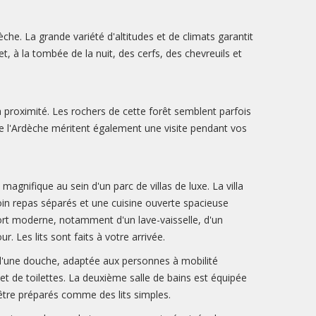
he. La grande variété d'altitudes et de climats garantit
et, à la tombée de la nuit, des cerfs, des chevreuils et
 proximité. Les rochers de cette forêt semblent parfois
e l'Ardèche méritent également une visite pendant vos
agnifique au sein d'un parc de villas de luxe. La villa
 coin repas séparés et une cuisine ouverte spacieuse
nfort moderne, notamment d'un lave-vaisselle, d'un
. Les lits sont faits à votre arrivée.
 d'une douche, adaptée aux personnes à mobilité
et de toilettes. La deuxième salle de bains est équipée
 être préparés comme des lits simples.