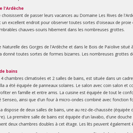
e l'Ardèche
e choisissent de passer leurs vacances au Domaine Les Rives de l'Ardèc
est un excellent endroit pour observer toutes sortes d'oiseaux de proie 
innombrables chauves-souris hibernent dans les nombreuses grottes.
Naturelle des Gorges de l'Ardèche et dans le Bois de Païolive situé à
r a donné toutes sortes de formes bizarres. Les nombreuses grottes d
de bains
 chambres climatisées et 2 salles de bains, est située dans un cadre m
 villa a été équipée de panneaux solaires. Le salon avec coin salon et
ofiter en famille et entre amis. La cuisine est équipée de tout le co
é Senseo, ainsi que d'un four à micro-ondes combiné avec fonction four
lla dispose de deux salles de bains, une au rez-de-chaussée (équipée
e). La première salle de bains est équipée d'un lavabo, d'une douche 
alement deux chambres doubles à cet étage. Les lits peuvent également